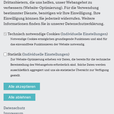
Drittanbietern, die uns helfen, unser Webangebot zu
verbessern (Website-Optimierung). Für die Verwendung
bestimmter Dienste, benötigen wir Ihre Einwilligung. Ihre
Einwilligung können Sie jederzeit widerrufen. Weitere
Informationen finden Sie in unserer Datenschutzerklärung.
Technisch notwendige Cookies (
Individuelle Einstellungen
)
Foto Laupheim
Notwendige Cookies ermöglichen grundlegende Funktionen und sind für
06.05.2024
das einwandfreie Funktionieren der Website notwendig.
Unsere Vertreter in der
Statistik (
Individuelle Einstellungen
)
Kommunalpolitik
Zur Website-Optimierung erheben wir Daten, die bereits für die technische
Tobias Rommel
Bereitstellung des Webangebots erforderlich sind. Solche Daten werden
ausschließlich aggregiert und uns als statistische Übersicht zur Verfügung
Stadtrat
gestellt.
Datenschutz
Impressum