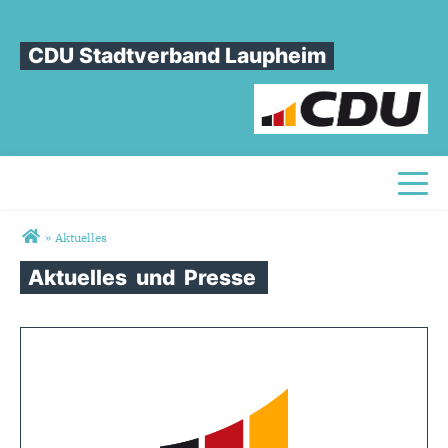
CDU Stadtverband Laupheim
Toggl
Sie sind hier
»
Aktuelles
Aktuelles
und
Presse